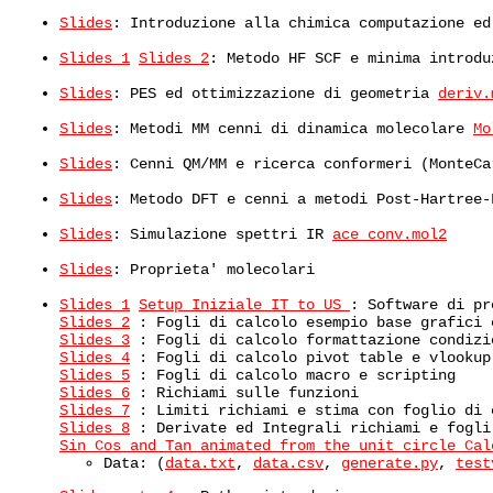
Slides
: Introduzione alla chimica computazione e
Slides 1
Slides 2
: Metodo HF SCF e minima introd
Slides
: PES ed ottimizzazione di geometria
deriv
Slides
: Metodi MM cenni di dinamica molecolare
Mo
Slides
: Cenni QM/MM e ricerca conformeri (MonteCa
Slides
: Metodo DFT e cenni a metodi Post-Hartree
Slides
: Simulazione spettri IR
ace_conv.mol2
Slides
: Proprieta' molecolari
Slides 1
Setup Iniziale IT to US
: Software di pr
Slides 2
: Fogli di calcolo esempio base grafici 
Slides 3
: Fogli di calcolo formattazione condizi
Slides 4
: Fogli di calcolo pivot table e vlookup
Slides 5
: Fogli di calcolo macro e scripting
Slides 6
: Richiami sulle funzioni
Slides 7
: Limiti richiami e stima con foglio di 
Slides 8
: Derivate ed Integrali richiami e fogli
Sin Cos and Tan animated from the unit circle
Cal
Data: (
data.txt
,
data.csv
,
generate.py
,
test