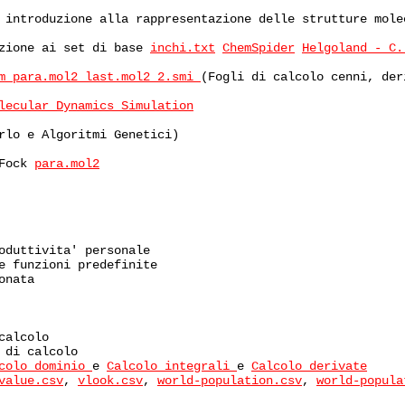
d introduzione alla rappresentazione delle strutture mol
uzione ai set di base
inchi.txt
ChemSpider
Helgoland - C
.m
para.mol2
last.mol2
2.smi
(Fogli di calcolo cenni, der
lecular Dynamics Simulation
rlo e Algoritmi Genetici)
-Fock
para.mol2
oduttivita' personale
e funzioni predefinite
onata
calcolo
 di calcolo
colo dominio
e
Calcolo integrali
e
Calcolo derivate
value.csv
,
vlook.csv
,
world-population.csv
,
world-popula