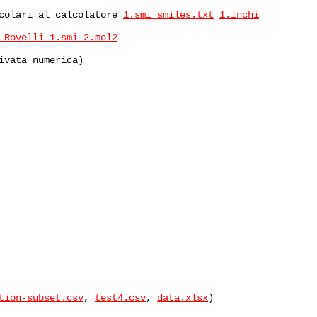
ecolari al calcolatore
1.smi
smiles.txt
1.inchi
. Rovelli
1.smi
2.mol2
ivata numerica)
tion-subset.csv
,
test4.csv
,
data.xlsx
)